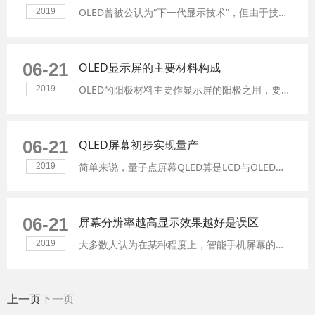
OLED曾被公认为“下一代显示技术”，但由于技术尚不够成熟、良率较低等原因，其目前的发展程度较为有限。虽然部分屏厂如SDC对OLED持保守态度
2019
06-21
OLED显示屏的主要材料构成
OLED的阳极材料主要作显示屏的阳极之用，要求其功函数尽可能的高，以便提高空穴的注入效率。OLED器件要求电极必须有一侧是透明的，因此通常选用功函数高的透明材料ITO导电玻璃作阳极
2019
06-21
QLED屏幕初步实现量产
简单来说，量子点屏幕QLED算是LCD与OLED的混合体，主要是采用蓝色LED光源照射量子点的方式来激发红光及绿光
2019
06-21
屏幕分辨率越高显示效果越好是误区
大多数人认为在某种程度上，智能手机屏幕的分辨率总是越高越好。其实不然，因为人眼所能分辨的极限最大像素密度不超过300 ppi（每英寸的像素数量）
2019
上一页
下一页